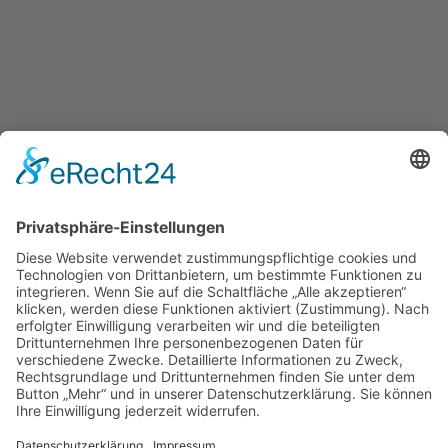
Montag - Donnerstag
15:00 - 22:00
Freitag & Samstag
15:00 - 23:00
Sonntag
15:00 - 22:00
KEEP IN TOUCH
Kartbahn Bous
Saarstrasse
66359 Bous
info@kartbahn-bous.de
+49 6834 - 70 705
So finden Sie uns!