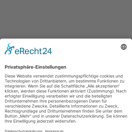
Montag - Donnerstag
15:00 - 22:00
Freitag & Samstag
15:00 - 23:00
Sonntag
15:00 - 22:00
KEEP IN TOUCH
Kartbahn Bous
Saarstrasse
66359 Bous
info@kartbahn-bous.de
+49 6834 - 70 705
So finden Sie uns!