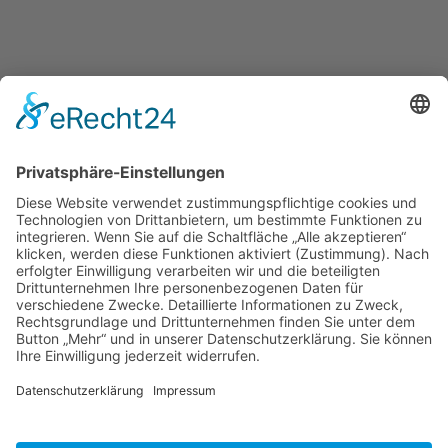
Freitag & Samstag
15:00 - 23:00
Sonntag
15:00 - 22:00
KEEP IN TOUCH
Kartbahn Bous
Saarstrasse
66359 Bous
info@kartbahn-bous.de
+49 6834 - 70 705
So finden Sie uns!