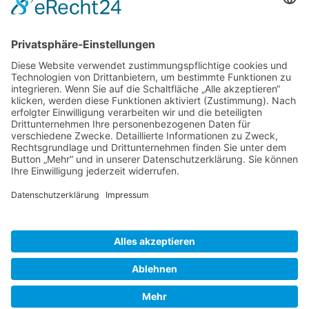
KEEP IN TOUCH
Kartbahn Bous
Saarstrasse
66359 Bous
info@kartbahn-bous.de
+49 6834 - 70 705
So finden Sie uns!
© Copyrights
KARTBAHN BOUS
2024. All rights reserved.
Impressum / Datenschutz
|
AGB
|
Cookie-Einstellungen
|
Sitemap